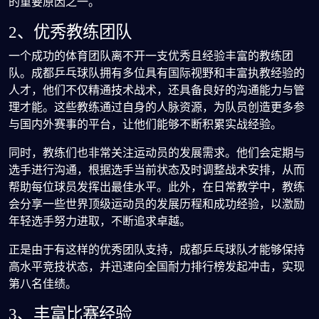
的重要原因之一。
2、优秀教练团队
一个成功的体育团队离不开一支优秀且经验丰富的教练团
队。成都乒乓球队拥有多位具有国际视野和丰富执教经验的
人才，他们不仅精通技术战术，还具备良好的沟通能力与管
理才能。这些教练通过自身的人脉资源，为队员创造更多参
与国内外赛事的平台，让他们能够不断积累实战经验。
同时，教练们也非常关注运动员的发展需求。他们会定期与
选手进行沟通，根据选手当前状态及时调整战术安排，从而
帮助每位球员发挥出最佳水平。此外，在日常教学中，教练
会分享一些世界顶级运动员的发展历程和成功经验，以激励
年轻选手努力进取，不断追求卓越。
正是由于有这样的优秀团队支持，成都乒乓球队才能够保持
高水平竞技状态，并迅速向全国耐力排行榜发起冲击，实现
第八名佳绩。
3、丰富比赛经验