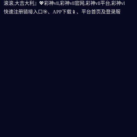
滚滚,大吉大利』💖彩神vll,彩神vll官网,彩神vll平台,彩神vl
快速注册链接入口🎯、APP下载📱、平台首页及登录服
务。作为中国区领先的平台,为用户提供安全、稳定的注册
体验,24小时客服随时在线支持。立即前往官网,轻松注册,
畅享高品质平台服务
邮箱订阅
*我们不会分享您的个人信息
导航
网站地图
了解
彩神vll
SiteMap
案例精选