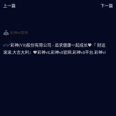
上一篇
下一篇
✅✅彩神(Vll)股份有限公司 - 追求健康一起成长💖『 财运
滚滚,大吉大利』💖彩神vll,彩神vll官网,彩神vll平台,彩神vl
快速注册链接入口🎯、APP下载📱、平台首页及登录服
务。作为中国区领先的平台,为用户提供安全、稳定的注册
体验,24小时客服随时在线支持。立即前往官网,轻松注册,
畅享高品质平台服务
邮箱订阅
*我们不会分享您的个人信息