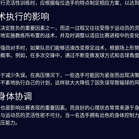
进行灵活性训练时，应根据每位选手的特点制定相应方案，以达
术执行的影响
是决定胜负的重要因素之一，而这一过程又往往受限于运动员的
效地实施教练所布置的战术，并及时调整以适应比赛进程中的变
对强劲对手时，如果队员们能够迅速改变原定战术，根据场上形
胜概率。例如，在多次交锋中，通过不断变换发球方式和击球角
助于减少失误。在高压情况下，一些选手可能因为紧张而出现决
条不紊地执行自己的计划，这样就大大降低了因失误导致输球的
身体协调
质也是影响比赛表现的重要因素。而良好的心理状态常常来源于
恰与运动员的灵活性密不可分。当一名选手拥有出色的身体控制
抗压能力。
过系统化训练提升队员们身心平衡的发展，可以帮助他们在激烈