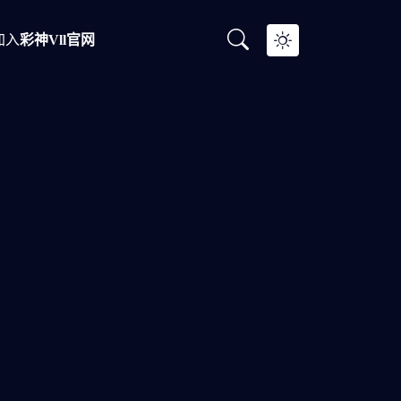
加入
彩神vll官网