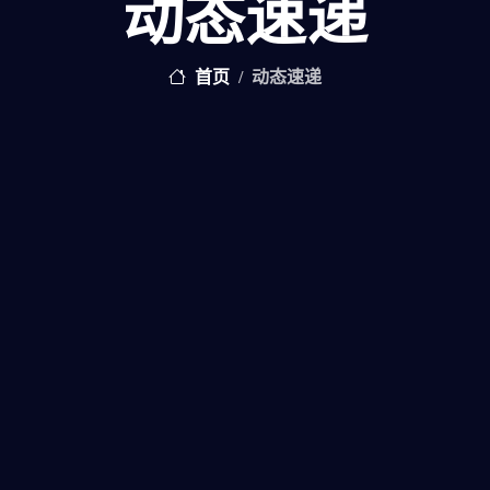
动态速递
首页
动态速递