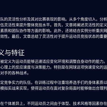
球队的灵活性分析及其对比赛表现的影响。从多个角度切入，分
队伍灵活性来提升整体竞技水平。首先，文章将阐述灵活性的定
理素质和团队协作等方面的影响。此外，还将结合实例分析重庆
有效性。最后，文章总结了灵活性对于提升运动员竞技状态的重
义与特征
常被定义为运动员能够迅速适应变化环境和调整自身动作的能力
括心理上的反应速度与决策能力。特别是在网球这项快速变化的
对对手的各种战术。
一定竞争实力的队伍，在训练过程中注重培养选手们的身体素质
和模拟实战来实现，使得运动员在面对复杂局面时能够做出合理
现在个体差异上，不同运动员之间由于体型、技术风格等因素存