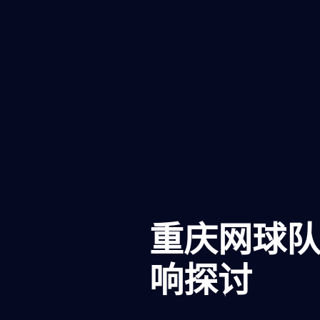
重庆网球
响探讨