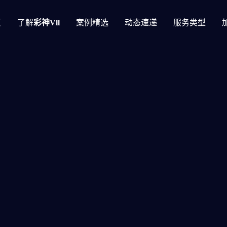
页
了解
彩神vll
案例精选
动态速递
服务类型