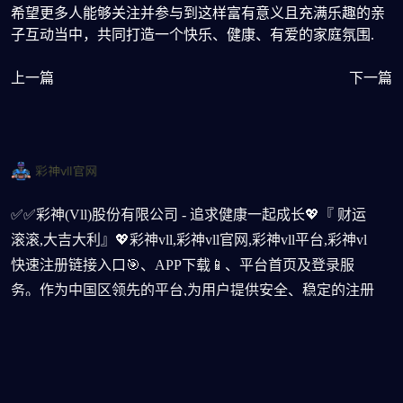
希望更多人能够关注并参与到这样富有意义且充满乐趣的亲
子互动当中，共同打造一个快乐、健康、有爱的家庭氛围.
上一篇
下一篇
✅✅彩神(Vll)股份有限公司 - 追求健康一起成长💖『 财运
滚滚,大吉大利』💖彩神vll,彩神vll官网,彩神vll平台,彩神vl
快速注册链接入口🎯、APP下载📱、平台首页及登录服
务。作为中国区领先的平台,为用户提供安全、稳定的注册
体验,24小时客服随时在线支持。立即前往官网,轻松注册,
畅享高品质平台服务
邮箱订阅